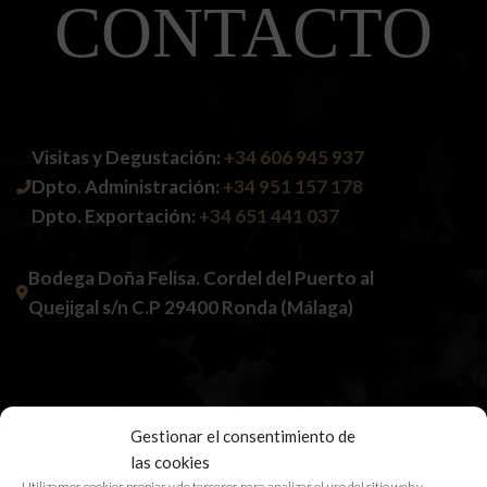
CONTACTO
Visitas y Degustación:
+34 606 945 937
Dpto. Administración:
+34 951 157 178
Dpto. Exportación:
+34 651 441 037
Bodega Doña Felisa. Cordel del Puerto al
Quejigal s/n C.P 29400 Ronda (Málaga)
Gestionar el consentimiento de
las cookies
Utilizamos cookies propias y de terceros para analizar el uso del sitio web y