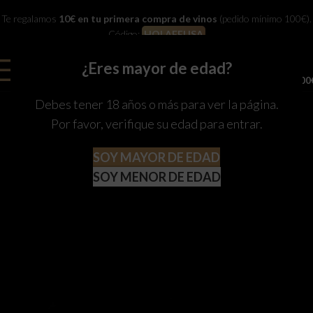
Te regalamos
10€ en tu primera compra de vinos
(pedido mínimo 100€).
Código:
HOLAFELISA
¿Eres mayor de edad?
0
MENU
0,00
Debes tener 18 años o más para ver la página.
Por favor, verifique su edad para entrar.
SOY MAYOR DE EDAD
SOY MENOR DE EDAD