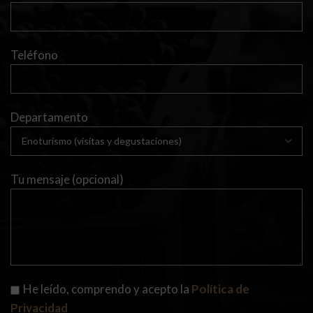
Teléfono
Departamento
Tu mensaje (opcional)
Visita nuestro Blog
|
|
|
Aviso Legal
Politica de Privacidad
Politica de Cookies
Información
He leído, comprendo y acepto la
Política de
|
sobre el pedido
Política de Devoluciones
Privacidad