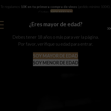
Te regalamos
10€ en tu primera compra de vinos
(pedido mínimo 100€).
Código:
HOLAFELISA
¿Eres mayor de edad?
0
MENU
0,00
Debes tener 18 años o más para ver la página.
Por favor, verifique su edad para entrar.
SOY MAYOR DE EDAD
SOY MENOR DE EDAD