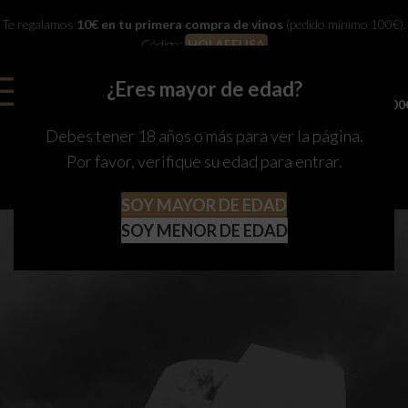
Te regalamos
10€ en tu primera compra de vinos
(pedido mínimo 100€).
Código:
HOLAFELISA
¿Eres mayor de edad?
0
MENU
0,00
Debes tener 18 años o más para ver la página.
Por favor, verifique su edad para entrar.
SOY MAYOR DE EDAD
SOY MENOR DE EDAD