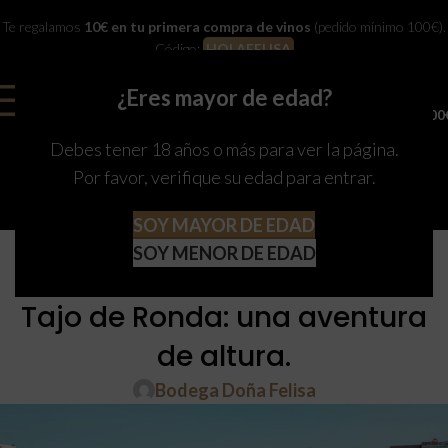
Te regalamos
10€ en tu primera compra de vinos
(pedido mínimo 100€).
Código:
HOLAFELISA
¿Eres mayor de edad?
0
MENU
0,00
Debes tener 18 años o más para ver la página.
Por favor, verifique su edad para entrar.
SOY MAYOR DE EDAD
RONDA
SOY MENOR DE EDAD
Explorando el Desfiladero del
Tajo de Ronda: una aventura
de altura.
Bodega Doña Felisa