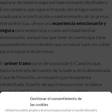
explorar de manera segura el impresionante desfiladero.
Este sendero, que sigue el trazado del antiguo camino
usado para la construcción y mantenimiento de las presas
hidroeléctricas, ofrece una
experiencia emocionante y
segura
para senderistas o como actividad familiar
emocionante, aunque hay que tener en cuenta que tiene
una pendiente considerable que se nota al subir, es viable
para la mayoría de personas.
El
primer tramo
parte de la plaza de El Campillo que,
hasta la entrada del camino de la ladera, en la denominada
Casa de Manolillo, se encuentra perfectamente
rehabilitado. A partir de aquí transcurre por la ladera
izquierda del Tajo (en sentido del curso del río
Guadalevín), por un sendero que fue construido –pues ya
Gestionar el consentimiento de
las cookies
aparece en los planos de entonces– para el acopio de
Utilizamos cookies propias y de terceros para analizar el uso del sitio web y