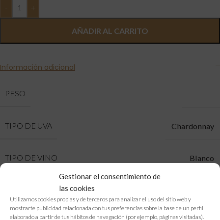
AÑADIR AL CARRITO
Información adicional
2100 g
PESO
TIPO DE UVA
Chardonnay
TIPO DE VINO
Blanco
Gestionar el consentimiento de
las cookies
BRAND
Bodega Doña Felisa
Utilizamos cookies propias y de terceros para analizar el uso del sitio web y
mostrarte publicidad relacionada con tus preferencias sobre la base de un perfil
elaborado a partir de tus hábitos de navegación (por ejemplo, páginas visitadas).