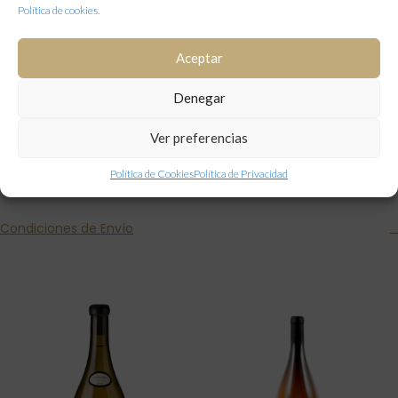
VINO VEGANO
Vino Vegano
Política de cookies.
Aceptar
Por Caja (6 uds)
,
UNIDAD / CAJA
Denegar
Por Unidad
Ver preferencias
Política de Cookies
Política de Privacidad
NOTA DE CATA Y FICHA TÉCNICA
Condiciones de Envío
Productos relacionados