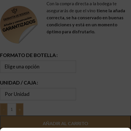
Con la compra directa a la bodega te
asegurarás de que el vino
tiene la añada
correcta, se ha conservado en buenas
condiciones y está en un momento
óptimo para disfrutarlo.
FORMATO DE BOTELLA
UNIDAD / CAJA
AÑADIR AL CARRITO