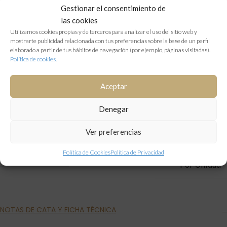
Gestionar el consentimiento de
las cookies
Información adicional
Utilizamos cookies propias y de terceros para analizar el uso del sitio web y
mostrarte publicidad relacionada con tus preferencias sobre la base de un perfil
1300 g
elaborado a partir de tus hábitos de navegación (por ejemplo, páginas visitadas).
PESO
Política de cookies.
75ml
Aceptar
,
FORMATO DE BOTELLA
150ml
Denegar
Ver preferencias
Por Caja (12 uds)
,
UNIDAD / CAJA
Política de Cookies
Política de Privacidad
Por Unidad
NOTAS DE CATA Y FICHA TÉCNICA